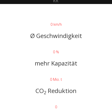
n.n.
0 km/h
Ø Geschwindigkeit
0 %
mehr Kapazität
0 Mio. t
CO
Reduktion
2
0