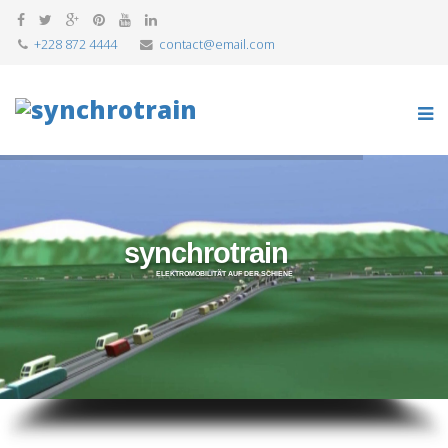
+228 872 4444
contact@email.com
synchrotrain
ELEKTROMOBILITÄT AUF DER SCHIENE