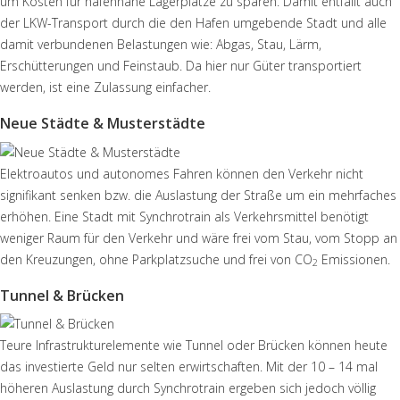
um Kosten für hafennahe Lagerplätze zu sparen. Damit entfällt auch
der LKW-Transport durch die den Hafen umgebende Stadt und alle
damit verbundenen Belastungen wie: Abgas, Stau, Lärm,
Erschütterungen und Feinstaub. Da hier nur Güter transportiert
werden, ist eine Zulassung einfacher.
Neue Städte & Musterstädte
Elektroautos und autonomes Fahren können den Verkehr nicht
signifikant senken bzw. die Auslastung der Straße um ein mehrfaches
erhöhen. Eine Stadt mit Synchrotrain als Verkehrsmittel benötigt
weniger Raum für den Verkehr und wäre frei vom Stau, vom Stopp an
den Kreuzungen, ohne Parkplatzsuche und frei von CO
Emissionen.
2
Tunnel & Brücken
Teure Infrastrukturelemente wie Tunnel oder Brücken können heute
das investierte Geld nur selten erwirtschaften. Mit der 10 – 14 mal
höheren Auslastung durch Synchrotrain ergeben sich jedoch völlig